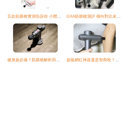
五款筋膜槍實測告訴你 小體積大推力才是筋膜槍的新趨勢
GXA筋膜槍測評 橫向對比未野與飛利浦，誰更勝一籌？
健身族必備？筋膜槍解析與選購指南
超級網紅神器還是智商稅？辦公室人士深度體驗，筋膜槍是否真的有這樣神奇的力量