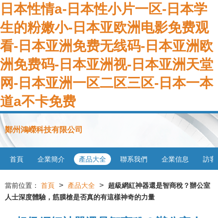
日本性情a-日本性小片一区-日本学
生的粉嫩小-日本亚欧洲电影免费观
看-日本亚洲免费无线码-日本亚洲欧
洲免费码-日本亚洲视-日本亚洲天堂
网-日本亚洲一区二区三区-日本一本
道a不卡免费
鄭州鴻嶸科技有限公司
首頁
企業簡介
產品大全
聯系我們
企業信息
訪客
>
>
當前位置：
首頁
產品大全
超級網紅神器還是智商稅？辦公室
人士深度體驗，筋膜槍是否真的有這樣神奇的力量