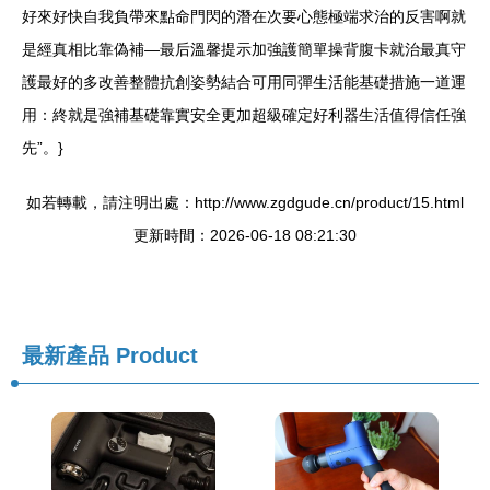
好來好快自我負帶來點命門閃的潛在次要心態極端求治的反害啊就
是經真相比靠偽補—最后溫馨提示加強護簡單操背腹卡就治最真守
護最好的多改善整體抗創姿勢結合可用同彈生活能基礎措施一道運
用：終就是強補基礎靠實安全更加超級確定好利器生活值得信任強
先”。}
如若轉載，請注明出處：http://www.zgdgude.cn/product/15.html
更新時間：2026-06-18 08:21:30
最新產品
Product