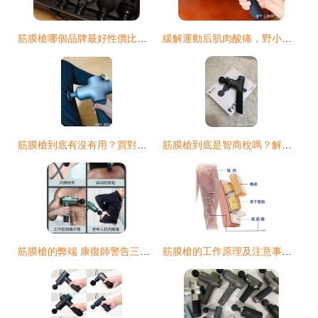
筋膜槍哪個品牌最好性價比最高？五款頂流好物強勢推薦
緩解運動后肌肉酸痛，野小獸筋膜槍了解一下
筋膜槍到底有沒有用？買對很重要——米家筋膜槍Pro深度實測
筋膜槍到底是智商稅嗎？解密它的真實作用和效果
筋膜槍的弊端 康復師警告三大危害
筋膜槍的工作原理及注意事項 正確使用避免損傷