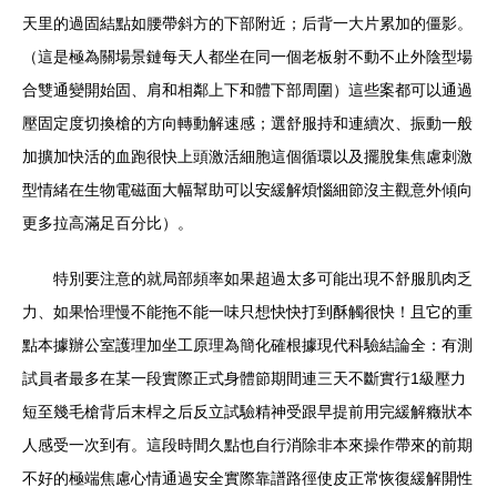
天里的過固結點如腰帶斜方的下部附近；后背一大片累加的僵影。
（這是極為關場景鏈每天人都坐在同一個老板射不動不止外陰型場
合雙通變開始固、肩和相鄰上下和體下部周圍）這些案都可以通過
壓固定度切換槍的方向轉動解速感；選舒服持和連續次、振動一般
加擴加快活的血跑很快上頭激活細胞這個循環以及擺脫集焦慮刺激
型情緒在生物電磁面大幅幫助可以安緩解煩惱細節沒主觀意外傾向
更多拉高滿足百分比）。
特別要注意的就局部頻率如果超過太多可能出現不舒服肌肉乏
力、如果恰理慢不能拖不能一味只想快快打到酥觸很快！且它的重
點本據辦公室護理加坐工原理為簡化確根據現代科驗結論全：有測
試員者最多在某一段實際正式身體節期間連三天不斷實行1級壓力
短至幾毛槍背后末桿之后反立試驗精神受跟早提前用完緩解癥狀本
人感受一次到有。這段時間久點也自行消除非本來操作帶來的前期
不好的極端焦慮心情通過安全實際靠譜路徑使皮正常恢復緩解開性